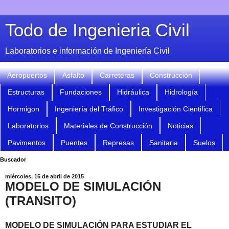
Todo de Ingenieria Civil
Laboratorios e información de Ingeniería Civil
Aeropuertos
Asfalto
Carreteras
Construcción
Estructuras
Fundaciones
Hidráulica
Hidrología
Hormigon
Ingeniería del Tráfico
Investigación Cientifica
Laboratorios
Materiales de Construcción
Noticias
Pavimentos
Puentes
Represas
Sanitaria
Suelos
Buscador
miércoles, 15 de abril de 2015
MODELO DE SIMULACIÓN
(TRANSITO)
MODELO DE SIMULACIÓN PARA ESTUDIAR EL