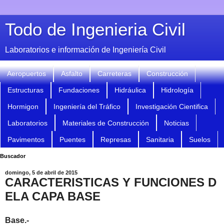
Todo de Ingenieria Civil
Laboratorios e información de Ingeniería Civil
Aeropuertos
Asfalto
Carreteras
Construcción
Estructuras
Fundaciones
Hidráulica
Hidrología
Hormigon
Ingeniería del Tráfico
Investigación Cientifica
Laboratorios
Materiales de Construcción
Noticias
Pavimentos
Puentes
Represas
Sanitaria
Suelos
Buscador
domingo, 5 de abril de 2015
CARACTERISTICAS Y FUNCIONES D
ELA CAPA BASE
Base.-