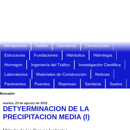
Aeropuertos
Asfalto
Carreteras
Construcción
Estructuras
Fundaciones
Hidráulica
Hidrología
Hormigon
Ingeniería del Tráfico
Investigación Cientifica
Laboratorios
Materiales de Construcción
Noticias
Pavimentos
Puentes
Represas
Sanitaria
Suelos
Buscador
martes, 23 de agosto de 2016
DETYERMINACION DE LA
PRECIPITACION MEDIA (I)