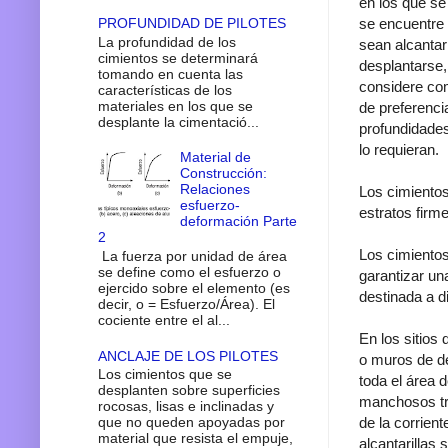
en los que se
se encuentre 
PROFUNDIDAD DE PILOTES
La profundidad de los
sean alcantar
cimientos se determinará
desplantarse,
tomando en cuenta las
considere com
características de los
materiales en los que se
de preferenci
desplante la cimentació...
profundidade
lo requieran.
Material de
Construcción:
Relaciones
Los cimientos
esfuerzo-
estratos firm
deformación Parte
2
Los cimientos
La fuerza por unidad de área
se define como el esfuerzo o
garantizar un
ejercido sobre el elemento (es
destinada a di
decir, o = Esfuerzo/Área). El
cociente entre el al...
En los sitios
ANCLAJE DE LOS PILOTES
o muros de de
Los cimientos que se
toda el área 
desplanten sobre superficies
manchosos tra
rocosas, lisas e inclinadas y
de la corrient
que no queden apoyadas por
material que resista el empuje,
alcantarillas 