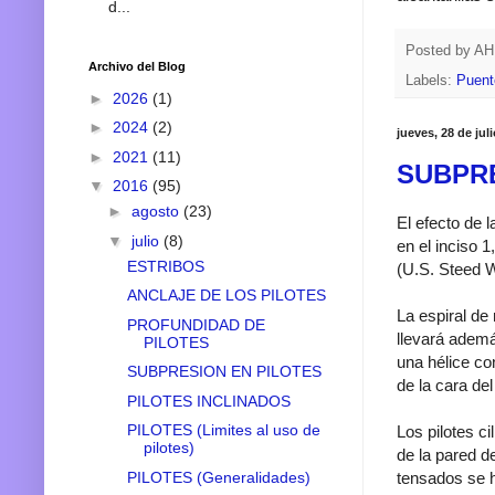
d...
Posted by
A
Archivo del Blog
Labels:
Puent
►
2026
(1)
►
2024
(2)
jueves, 28 de jul
►
2021
(11)
SUBPRE
▼
2016
(95)
►
agosto
(23)
El efecto de 
▼
julio
(8)
en el inciso 
ESTRIBOS
(U.S. Steed 
ANCLAJE DE LOS PILOTES
La espiral de
PROFUNDIDAD DE
llevará ademá
PILOTES
una hélice co
SUBPRESION EN PILOTES
de la cara del
PILOTES INCLINADOS
PILOTES (Limites al uso de
Los pilotes c
pilotes)
de la pared d
PILOTES (Generalidades)
tensados se ha