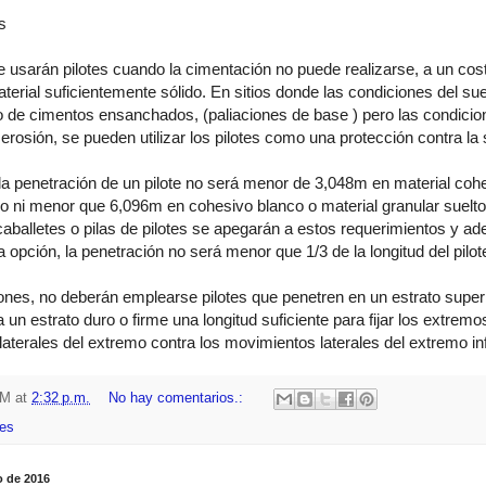
s
e usarán pilotes cuando la cimentación no puede realizarse, a un cos
aterial suficientemente sólido. En sitios donde las condiciones del 
so de cimentos ensanchados, (paliaciones de base ) pero las condicio
 erosión, se pueden utilizar los pilotes como una protección contra la
a penetración de un pilote no será menor de 3,048m en material cohe
o ni menor que 6,096m en cohesivo blanco o material granular suelto,
aballetes o pilas de pilotes se apegarán a estos requerimientos y 
 opción, la penetración no será menor que 1/3 de la longitud del pilot
nes, no deberán emplearse pilotes que penetren en un estrato superi
un estrato duro o firme una longitud suficiente para fijar los extremo
aterales del extremo contra los movimientos laterales del extremo infe
HM
at
2:32 p.m.
No hay comentarios.:
es
io de 2016