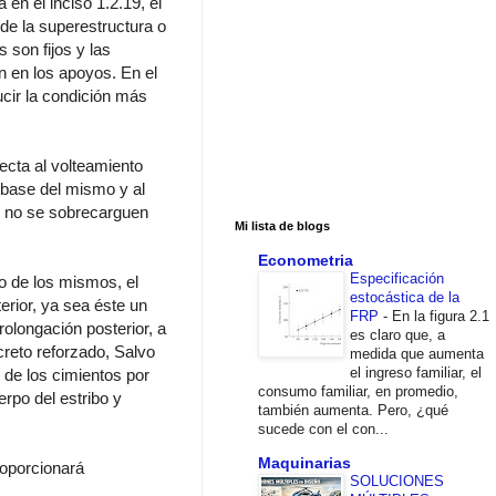
 en el inciso 1.2.19, el
 de la superestructura o
 son fijos y las
an en los apoyos. En el
cir la condición más
ecta al volteamiento
a base del mismo y al
e no se sobrecarguen
Mi lista de blogs
Econometria
Especificación
vo de los mismos, el
estocástica de la
erior, ya sea éste un
FRP
-
En la figura 2.1
rolongación posterior, a
es claro que, a
creto reforzado, Salvo
medida que aumenta
el ingreso familiar, el
 de los cimientos por
consumo familiar, en promedio,
rpo del estribo y
también aumenta. Pero, ¿qué
sucede con el con...
Maquinarias
roporcionará
SOLUCIONES