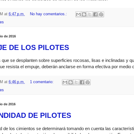
HM
at
6:47 p.m.
No hay comentarios.:
es
lio de 2016
E DE LOS PILOTES
 que se desplanten sobre superficies rocosas, lisas e inclinadas y
que resista el empuje, deberán anclarse en forma efectiva por medio 
HM
at
6:46 p.m.
1 comentario:
es
lio de 2016
NDIDAD DE PILOTES
d de los cimientos se determinará tomando en cuenta las característi