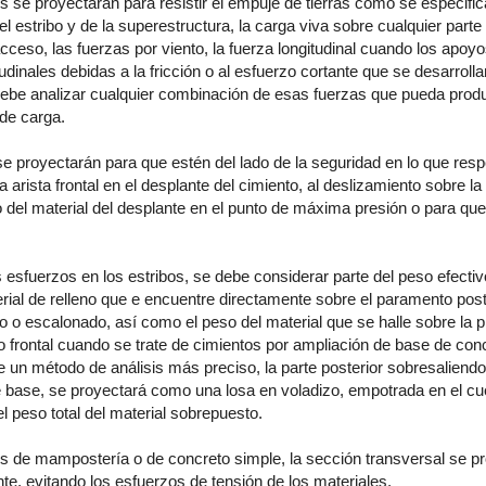
s se proyectarán para resistir el empuje de tierras como se especifica
el estribo y de la superestructura, la carga viva sobre cualquier parte
cceso, las fuerzas por viento, la fuerza longitudinal cuando los apoyos
udinales debidas a la fricción o al esfuerzo cortante que se desarroll
ebe analizar cualquier combinación de esas fuerzas que pueda produ
de carga.
se proyectarán para que estén del lado de la seguridad en lo que resp
a arista frontal en el desplante del cimiento, al deslizamiento sobre l
 del material del desplante en el punto de máxima presión o para qu
os esfuerzos en los estribos, se debe considerar parte del peso efecti
rial de relleno que e encuentre directamente sobre el paramento post
do o escalonado, así como el peso del material que se halle sobre la p
ro frontal cuando se trate de cimientos por ampliación de base de con
e un método de análisis más preciso, la parte posterior sobresaliendo
 base, se proyectará como una losa en voladizo, empotrada en el cue
l peso total del material sobrepuesto.
os de mampostería o de concreto simple, la sección transversal se p
, evitando los esfuerzos de tensión de los materiales.