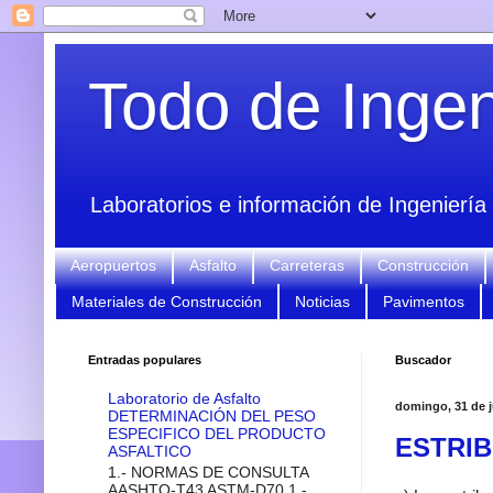
Todo de Ingeni
Laboratorios e información de Ingeniería 
Aeropuertos
Asfalto
Carreteras
Construcción
Materiales de Construcción
Noticias
Pavimentos
Entradas populares
Buscador
Laboratorio de Asfalto
domingo, 31 de j
DETERMINACIÓN DEL PESO
ESPECIFICO DEL PRODUCTO
ESTRI
ASFALTICO
1.- NORMAS DE CONSULTA
AASHTO-T43 ASTM-D70 1.-