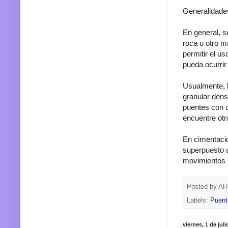
Generalidade
En general, s
roca u otro m
permitir el u
pueda ocurrir
Usualmente, l
granular dens
puentes con c
encuentre otra
En cimentacio
superpuesto a 
movimientos l
Posted by
A
Labels:
Puent
viernes, 1 de jul