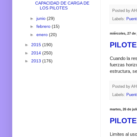
CAPACIDAD DE CARGA DE
LOS PILOTES
Posted by
A
►
junio
(29)
Labels:
Puent
►
febrero
(15)
miércoles, 27 de 
►
enero
(20)
PILOTE
►
2015
(190)
►
2014
(250)
Cuando la resi
►
2013
(176)
fuerzas horiz
estructura, s
Posted by
A
Labels:
Puent
martes, 26 de jul
PILOTES
Limites al uso