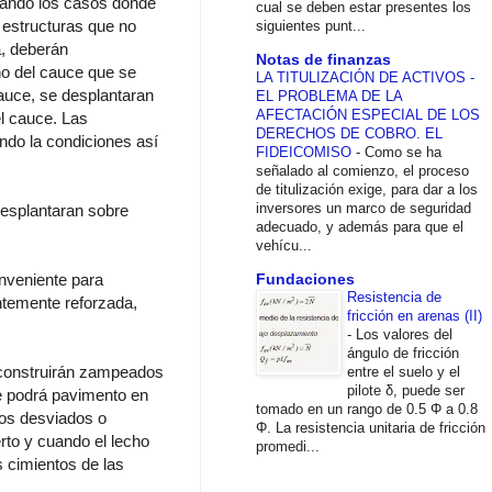
tuando los casos donde
cual se deben estar presentes los
 estructuras que no
siguientes punt...
a, deberán
Notas de finanzas
ho del cauce que se
LA TITULIZACIÓN DE ACTIVOS -
auce, se desplantaran
EL PROBLEMA DE LA
AFECTACIÓN ESPECIAL DE LOS
l cauce. Las
DERECHOS DE COBRO. EL
do la condiciones así
FIDEICOMISO
-
Como se ha
señalado al comienzo, el proceso
de titulización exige, para dar a los
inversores un marco de seguridad
desplantaran sobre
adecuado, y además para que el
vehícu...
onveniente para
Fundaciones
Resistencia de
entemente reforzada,
fricción en arenas (II)
-
Los valores del
ángulo de fricción
e construirán zampeados
entre el suelo y el
pilote δ, puede ser
se podrá pavimento en
tomado en un rango de 0.5 Φ a 0.8
ros desviados o
Φ. La resistencia unitaria de fricción
rto y cuando el lecho
promedi...
s cimientos de las