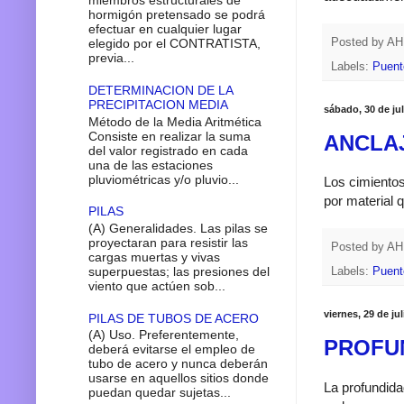
miembros estructurales de
hormigón pretensado se podrá
efectuar en cualquier lugar
Posted by
A
elegido por el CONTRATISTA,
previa...
Labels:
Puent
DETERMINACION DE LA
PRECIPITACION MEDIA
sábado, 30 de ju
Método de la Media Aritmética
Consiste en realizar la suma
ANCLAJ
del valor registrado en cada
una de las estaciones
pluviométricas y/o pluvio...
Los cimientos
por material 
PILAS
(A) Generalidades. Las pilas se
proyectaran para resistir las
Posted by
A
cargas muertas y vivas
superpuestas; las presiones del
Labels:
Puent
viento que actúen sob...
viernes, 29 de ju
PILAS DE TUBOS DE ACERO
(A) Uso. Preferentemente,
PROFU
deberá evitarse el empleo de
tubo de acero y nunca deberán
usarse en aquellos sitios donde
La profundida
puedan quedar sujetas...