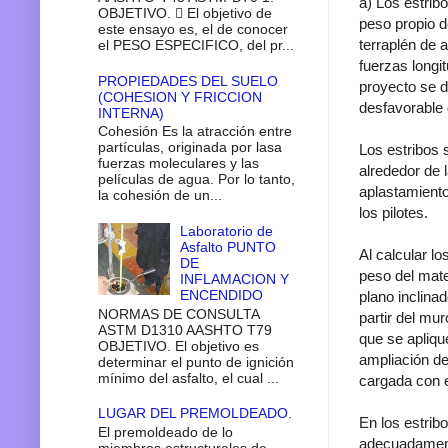
a) Los estribo
OBJETIVO.  El objetivo de
peso propio d
este ensayo es, el de conocer
terraplén de a
el PESO ESPECIFICO, del pr...
fuerzas longit
PROPIEDADES DEL SUELO
proyecto se d
(COHESION Y FRICCION
desfavorable 
INTERNA)
Cohesión Es la atracción entre
partículas, originada por lasa
Los estribos 
fuerzas moleculares y las
alrededor de l
películas de agua. Por lo tanto,
aplastamiento
la cohesión de un...
los pilotes.
Laboratorio de
Asfalto PUNTO
Al calcular l
DE
peso del mate
INFLAMACION Y
ENCENDIDO
plano inclina
NORMAS DE CONSULTA
partir del mu
ASTM D1310 AASHTO T79
que se apliqu
OBJETIVO. El objetivo es
ampliación de
determinar el punto de ignición
mínimo del asfalto, el cual ...
cargada con e
LUGAR DEL PREMOLDEADO.
En los estrib
El premoldeado de lo
adecuadamente