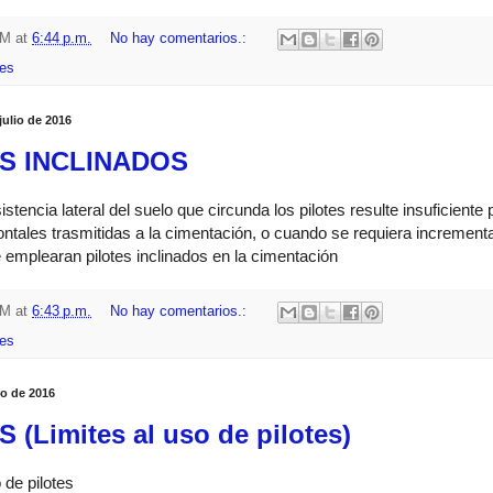
HM
at
6:44 p.m.
No hay comentarios.:
es
julio de 2016
S INCLINADOS
stencia lateral del suelo que circunda los pilotes resulte insuficiente 
ontales trasmitidas a la cimentación, o cuando se requiera incrementar
e emplearan pilotes inclinados en la cimentación
HM
at
6:43 p.m.
No hay comentarios.:
es
io de 2016
 (Limites al uso de pilotes)
 de pilotes