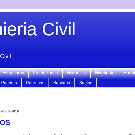
eria Civil
Civil
Estructuras
Fundaciones
Hidráulica
Hidrología
Horm
Puentes
Represas
Sanitaria
Suelos
ulio de 2016
BOS