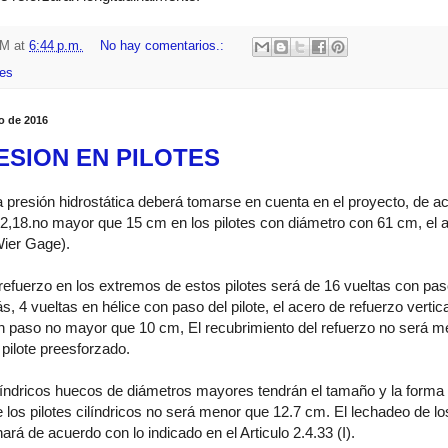
HM
at
6:44 p.m.
No hay comentarios.:
es
io de 2016
SION EN PILOTES
la presión hidrostática deberá tomarse en cuenta en el proyecto, de a
1,2,18.no mayor que 15 cm en los pilotes con diámetro con 61 cm, el 
Wier Gage).
 refuerzo en los extremos de estos pilotes será de 16 vueltas con pas
s, 4 vueltas en hélice con paso del pilote, el acero de refuerzo verti
n paso no mayor que 10 cm, El recubrimiento del refuerzo no será me
 pilote preesforzado.
ilíndricos huecos de diámetros mayores tendrán el tamaño y la forma
e los pilotes cilíndricos no será menor que 12.7 cm. El lechadeo de l
rá de acuerdo con lo indicado en el Articulo 2.4.33 (I).