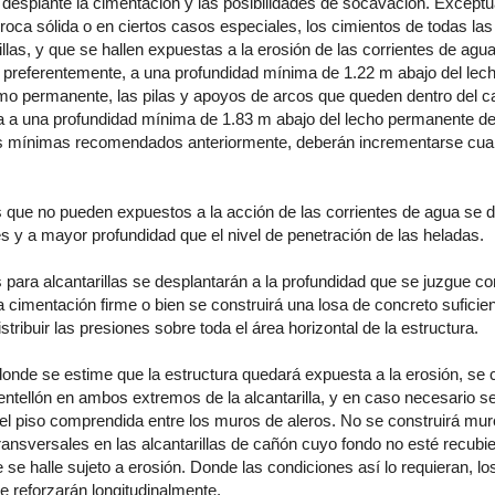
 desplante la cimentación y las posibilidades de socavación. Excep
roca sólida o en ciertos casos especiales, los cimientos de todas las
illas, y que se hallen expuestas a la erosión de las corrientes de agu
 preferentemente, a una profundidad mínima de 1.22 m abajo del lec
o permanente, las pilas y apoyos de arcos que queden dentro del c
a a una profundidad mínima de 1.83 m abajo del lecho permanente de
s mínimas recomendados anteriormente, deberán incrementarse cuan
 que no pueden expuestos a la acción de las corrientes de agua se 
es y a mayor profundidad que el nivel de penetración de las heladas.
 para alcantarillas se desplantarán a la profundidad que se juzgue c
a cimentación firme o bien se construirá una losa de concreto sufici
stribuir las presiones sobre toda el área horizontal de la estructura.
 donde se estime que la estructura quedará expuesta a la erosión, s
ntellón en ambos extremos de la alcantarilla, y en caso necesario 
del piso comprendida entre los muros de aleros. No se construirá mu
nsversales en las alcantarillas de cañón cuyo fondo no esté recubie
e se halle sujeto a erosión. Donde las condiciones así lo requieran, lo
se reforzarán longitudinalmente.