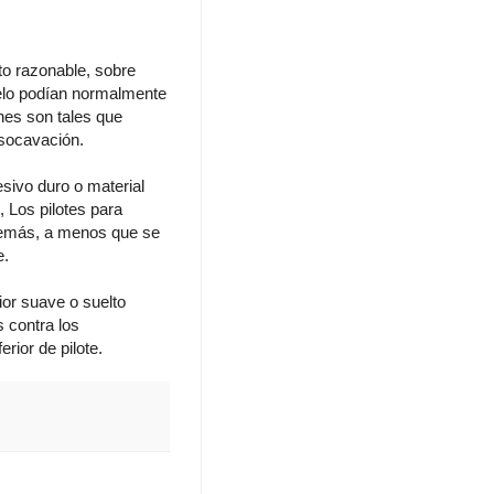
to razonable, sobre
suelo podían normalmente
nes son tales que
 socavación.
sivo duro o material
 Los pilotes para
además, a menos que se
e.
or suave o suelto
s contra los
rior de pilote.