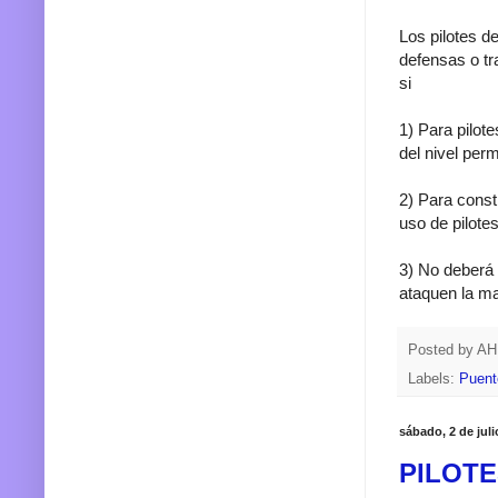
Los pilotes d
defensas o tr
si
1) Para pilot
del nivel per
2) Para const
uso de pilote
3) No deberá 
ataquen la ma
Posted by
A
Labels:
Puent
sábado, 2 de juli
PILOTES