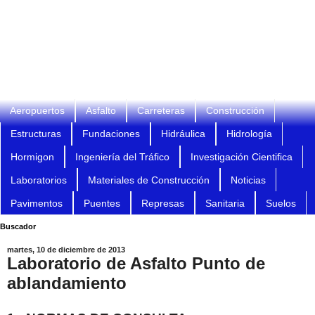
Aeropuertos
Asfalto
Carreteras
Construcción
Estructuras
Fundaciones
Hidráulica
Hidrología
Hormigon
Ingeniería del Tráfico
Investigación Cientifica
Laboratorios
Materiales de Construcción
Noticias
Pavimentos
Puentes
Represas
Sanitaria
Suelos
Buscador
martes, 10 de diciembre de 2013
Laboratorio de Asfalto Punto de
ablandamiento