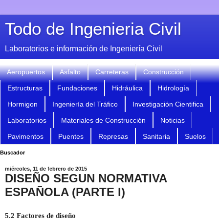
Todo de Ingenieria Civil
Laboratorios e información de Ingeniería Civil
Aeropuertos
Asfalto
Carreteras
Construcción
Estructuras
Fundaciones
Hidráulica
Hidrología
Hormigon
Ingeniería del Tráfico
Investigación Cientifica
Laboratorios
Materiales de Construcción
Noticias
Pavimentos
Puentes
Represas
Sanitaria
Suelos
Buscador
miércoles, 11 de febrero de 2015
DISEÑO SEGUN NORMATIVA
ESPAÑOLA (PARTE I)
5.2 Factores de diseño