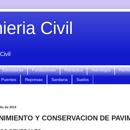
eria Civil
Civil
Estructuras
Fundaciones
Hidráulica
Hidrología
Horm
Puentes
Represas
Sanitaria
Suelos
lio de 2014
NIMIENTO Y CONSERVACION DE PAV