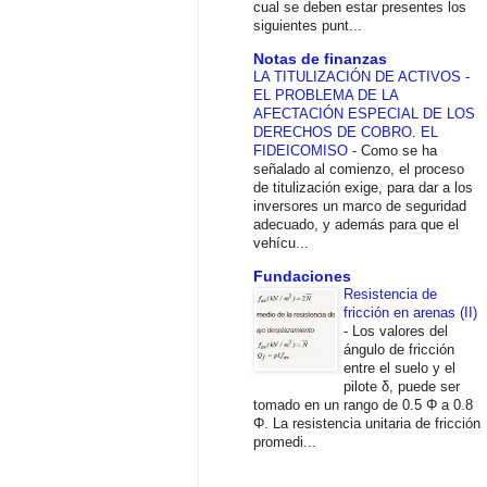
cual se deben estar presentes los
siguientes punt...
Notas de finanzas
LA TITULIZACIÓN DE ACTIVOS -
EL PROBLEMA DE LA
AFECTACIÓN ESPECIAL DE LOS
DERECHOS DE COBRO. EL
FIDEICOMISO
-
Como se ha
señalado al comienzo, el proceso
de titulización exige, para dar a los
inversores un marco de seguridad
adecuado, y además para que el
vehícu...
Fundaciones
Resistencia de
fricción en arenas (II)
-
Los valores del
ángulo de fricción
entre el suelo y el
pilote δ, puede ser
tomado en un rango de 0.5 Φ a 0.8
Φ. La resistencia unitaria de fricción
promedi...