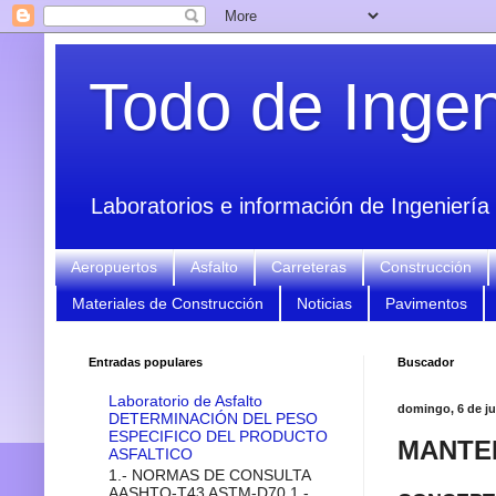
Todo de Ingeni
Laboratorios e información de Ingeniería 
Aeropuertos
Asfalto
Carreteras
Construcción
Materiales de Construcción
Noticias
Pavimentos
Entradas populares
Buscador
Laboratorio de Asfalto
domingo, 6 de ju
DETERMINACIÓN DEL PESO
ESPECIFICO DEL PRODUCTO
MANTE
ASFALTICO
1.- NORMAS DE CONSULTA
AASHTO-T43 ASTM-D70 1.-