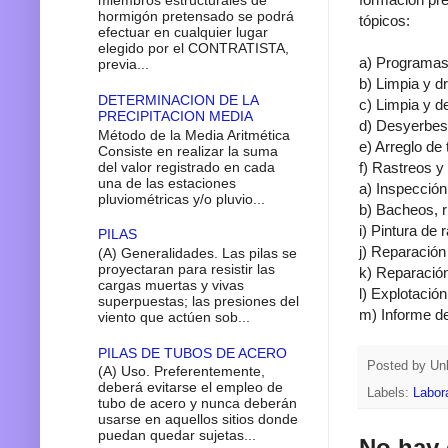
miembros estructurales de
hormigón pretensado se podrá
tópicos:
efectuar en cualquier lugar
elegido por el CONTRATISTA,
a) Programas
previa...
b) Limpia y d
DETERMINACION DE LA
c) Limpia y 
PRECIPITACION MEDIA
d) Desyerbes
Método de la Media Aritmética
e) Arreglo de
Consiste en realizar la suma
del valor registrado en cada
f) Rastreos y
una de las estaciones
a) Inspección
pluviométricas y/o pluvio...
b) Bacheos, r
i) Pintura de 
PILAS
j) Reparación
(A) Generalidades. Las pilas se
proyectaran para resistir las
k) Reparación
cargas muertas y vivas
l) Explotació
superpuestas; las presiones del
m) Informe d
viento que actúen sob...
PILAS DE TUBOS DE ACERO
Posted by
Un
(A) Uso. Preferentemente,
deberá evitarse el empleo de
Labels:
Labor
tubo de acero y nunca deberán
usarse en aquellos sitios donde
puedan quedar sujetas...
No hay 