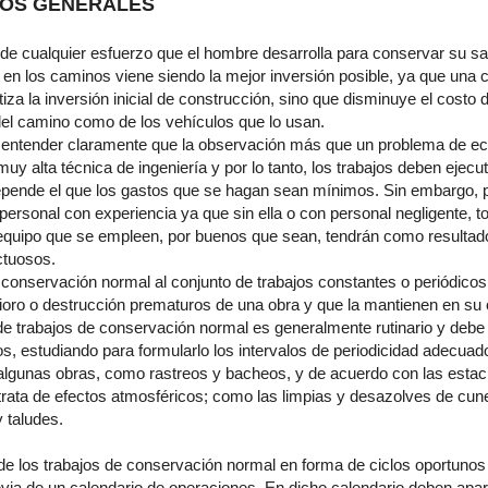
OS GENERALES
e cualquier esfuerzo que el hombre desarrolla para con­servar su sa
en los caminos viene siendo la mejor inversión posible, ya que una
tiza la inversión inicial de construcción, sino que disminuye el costo 
 del camino como de los vehículos que lo usan.
 entender claramente que la observación más que un pro­blema de e
uy alta técnica de ingeniería y por lo tanto, los trabajos deben eje
epen­de el que los gastos que se hagan sean mínimos. Sin embargo, p
 personal con experiencia ya que sin ella o con per­sonal negligente, 
equipo que se empleen, por buenos que sean, tendrán como resultado
c­tuosos.
onservación normal al conjunto de trabajos constantes o periódicos
erioro o destrucción prematu­ros de una obra y que la mantienen en su c
e trabajos de conservación normal es generalmente ruti­nario y debe
os, estudiando para formu­larlo los intervalos de periodicidad adecuado
 algunas obras, como rastreos y bacheos, y de acuerdo con las estac
 trata de efectos atmosféricos; como las limpias y desazolves de cun
 taludes.
de los trabajos de conservación normal en forma de ciclos oportunos 
via de un calendario de operaciones. En dicho calendario deben apar