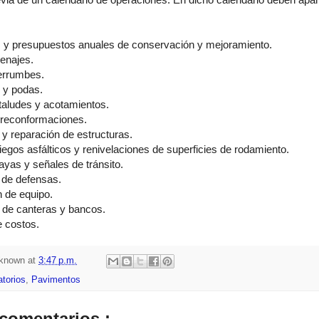
 y presupuestos anuales de conservación y mejoramiento.
renajes.
derrumbes.
 y podas.
 taludes y acotamientos.
 reconformaciones.
 y reparación de estructuras.
iegos asfálticos y renivelaciones de superficies de rodamiento.
rayas y señales de tránsito.
 de defensas.
 de equipo.
n de canteras y bancos.
e costos.
known
at
3:47 p.m.
atorios
,
Pavimentos
comentarios.: