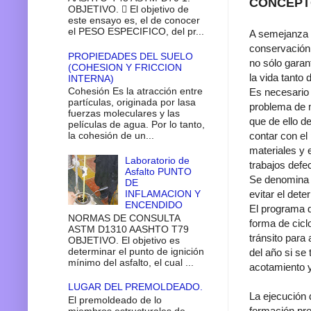
CONCEPT
OBJETIVO.  El objetivo de
este ensayo es, el de conocer
el PESO ESPECIFICO, del pr...
A semejanza d
conservación 
PROPIEDADES DEL SUELO
no sólo garan­
(COHESION Y FRICCION
la vida tanto
INTERNA)
Cohesión Es la atracción entre
Es necesario
partículas, originada por lasa
problema de m
fuerzas moleculares y las
que de ello d
películas de agua. Por lo tanto,
contar con el
la cohesión de un...
materiales y 
Laboratorio de
trabajos defe
Asfalto PUNTO
Se denomina c
DE
INFLAMACION Y
evitar el det
ENCENDIDO
El programa d
NORMAS DE CONSULTA
forma de cicl
ASTM D1310 AASHTO T79
tránsito para
OBJETIVO. El objetivo es
determinar el punto de ignición
del año si se
mínimo del asfalto, el cual ...
acotamiento y
LUGAR DEL PREMOLDEADO.
La ejecución 
El premoldeado de lo
formación pre