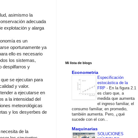
lud, asimismo la
 conservación adecuada
de explotación y alarga
conomía es un
cutarse oportunamente ya
ara ello es necesario
todos los sistemas,
Mi lista de blogs
 despilfarros y
Econometria
Especificación
 que se ejecutan para
estocástica de la
alidad y valor.
FRP
-
En la figura 2.1
 tender a ejecutarse en
es claro que, a
medida que aumenta
s a la intensidad del
el ingreso familiar, el
io­nes meteorológicas
consumo familiar, en promedio,
etas y los desyerbes de
también aumenta. Pero, ¿qué
sucede con el con...
Maquinarias
necesita de la
SOLUCIONES
ecer los siguientes