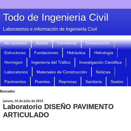
Todo de Ingenieria Civil
Laboratorios e información de Ingeniería Civil
Aeropuertos
Asfalto
Carreteras
Construcción
Estructuras
Fundaciones
Hidráulica
Hidrología
Hormigon
Ingeniería del Tráfico
Investigación Cientifica
Laboratorios
Materiales de Construcción
Noticias
Pavimentos
Puentes
Represas
Sanitaria
Suelos
Buscador
jueves, 10 de julio de 2014
Laboratorio DISEÑO PAVIMENTO
ARTICULADO