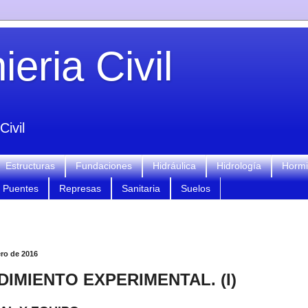
eria Civil
Civil
Estructuras
Fundaciones
Hidráulica
Hidrología
Horm
Puentes
Represas
Sanitaria
Suelos
ero de 2016
IMIENTO EXPERIMENTAL. (I)