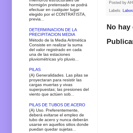
miembros estructurales de
Posted by
A
hormigón pretensado se podrá
efectuar en cualquier lugar
Labels:
Labor
elegido por el CONTRATISTA,
previa...
No hay 
DETERMINACION DE LA
PRECIPITACION MEDIA
Publica
Método de la Media Aritmética
Consiste en realizar la suma
del valor registrado en cada
una de las estaciones
pluviométricas y/o pluvio...
PILAS
(A) Generalidades. Las pilas se
proyectaran para resistir las
cargas muertas y vivas
superpuestas; las presiones del
viento que actúen sob...
PILAS DE TUBOS DE ACERO
(A) Uso. Preferentemente,
deberá evitarse el empleo de
tubo de acero y nunca deberán
usarse en aquellos sitios donde
puedan quedar sujetas...