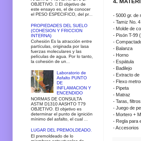
4. MATER
OBJETIVO.  El objetivo de
este ensayo es, el de conocer
el PESO ESPECIFICO, del pr...
- 5000 gr. de
- Tamiz No. 4
PROPIEDADES DEL SUELO
- Molde de c
(COHESION Y FRICCION
- Pisón T-99 (
INTERNA)
Cohesión Es la atracción entre
- Compactad
partículas, originada por lasa
- Balanza
fuerzas moleculares y las
- Horno
películas de agua. Por lo tanto,
- Espátula
la cohesión de un...
- Badilejo
Laboratorio de
- Extracto de
Asfalto PUNTO
- Flexo metro
DE
INFLAMACION Y
- Pipeta
ENCENDIDO
- Matraz
NORMAS DE CONSULTA
- Taras, filtros
ASTM D1310 AASHTO T79
- Juego de p
OBJETIVO. El objetivo es
determinar el punto de ignición
- Mortero + 
mínimo del asfalto, el cual ...
- Regla para 
- Accesorios
LUGAR DEL PREMOLDEADO.
El premoldeado de lo