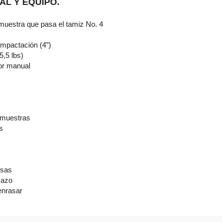
IAL Y EQUIPO.
 muestra que pasa el tamiz No. 4
ompactación (4”)
5,5 lbs)
or manual
 muestras
s
esas
Mazo
enrasar