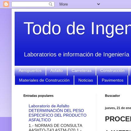
Todo de Ingeni
Laboratorios e información de Ingeniería 
Aeropuertos
Asfalto
Carreteras
Construcción
Materiales de Construcción
Noticias
Pavimentos
Entradas populares
Buscador
Laboratorio de Asfalto
jueves, 21 de en
DETERMINACIÓN DEL PESO
ESPECIFICO DEL PRODUCTO
PROCED
ASFALTICO
1.- NORMAS DE CONSULTA
AASHTO-T43 ASTM-D70 1.-