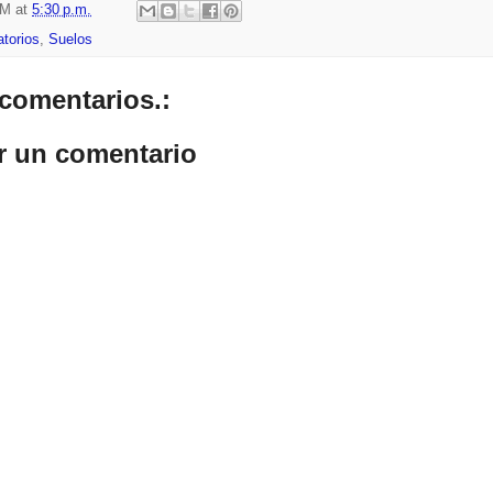
HM
at
5:30 p.m.
atorios
,
Suelos
comentarios.:
r un comentario