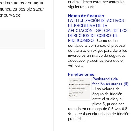
cual se deben estar presentes los
 de los vacíos con agua
siguientes punt...
 nunca es posible sacar
er curva de
Notas de finanzas
LA TITULIZACIÓN DE ACTIVOS -
EL PROBLEMA DE LA
AFECTACIÓN ESPECIAL DE LOS
DERECHOS DE COBRO. EL
FIDEICOMISO
-
Como se ha
señalado al comienzo, el proceso
de titulización exige, para dar a los
inversores un marco de seguridad
adecuado, y además para que el
vehícu...
Fundaciones
Resistencia de
fricción en arenas (II)
-
Los valores del
ángulo de fricción
entre el suelo y el
pilote δ, puede ser
tomado en un rango de 0.5 Φ a 0.8
Φ. La resistencia unitaria de fricción
promedi...