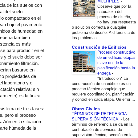
MÚLTIPLES
-
cia de los suelos con
Observe que por la
ual del suelo
naturaleza del
proceso de diseño,
elo compactado en el
no hay una respuesta
ean bajo el pavimento
o solución correcta a cualquier
enidos de humedad en
problema de diseño. A diferencia de
debería también
los problemas...
sistencia es más
Construcción de Edificios
se para producir en él
Proceso constructivo
s y el suelo debe ser
de un edificio: etapas
clave desde la
onamiento filtración.
planificación hasta la
berían basarse en
entrega
-
omo propiedades de
*Introducción* La
 laboratorio y el
construcción de un edificio es un
proceso técnico complejo que
ación relativa; sin
requiere coordinación, planificación
amiento) es la única
y control en cada etapa. Un error ...
istema de tres fases:
Obras Civiles
TÉRMINOS DE REFERENCIA –
e, pero el proceso
SUPERVISIÓN TÉCNICA.
-
Los
 Aún en la situación
términos de referencia se da en la
parte húmeda de la
contratación de servicios de
supervisión técnica, sección en la