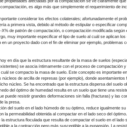
 de propiedades afectadas por la compactación se ve claramente que
a compactación, es algo más que simplemente el requerimiento de in
portante considerar los efectos colaterales; afortunadamente el pro
ía a primera vista, debido al método de estipular o especificar comp
X% de patrón de compactación, o compactación modificada según
o, muy importante especificar el tipo de suelo al cuál se aplican los 
en un proyecto dado con el fin de eliminar por ejemplo, problemas 
oy en día que la estructura resultante de la masa de suelos (espec
existentes) se asocia íntimamente con el proceso de compactación y 
 cuál se compacto la masa de suelo. Este concepto es importante e
 núcleos de arcilla de represas (por ejemplo), donde asentamientos 
dicho núcleo. Se ha encontrado que la estructura dispersa del suelo o
medo del óptimo de humedad resulta en un suelo que tiene una resiste
e puede resistir grandes deformaciones sin falla (fracturas) y las con
 de la presa.
ón del suelo en el lado húmedo de su óptimo, reduce igualmente su 
 la permeabilidad obtenida al compactar en el lado seco del óptimo.
la estructura floculada que resulta de compactar el suelo en el lado
ible a la contracción pero más susceptible a la expansión. La resist