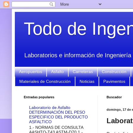
Todo de Ingeni
Laboratorios e información de Ingeniería 
Aeropuertos
Asfalto
Carreteras
Construcción
Materiales de Construcción
Noticias
Pavimentos
Entradas populares
Buscador
Laboratorio de Asfalto
domingo, 17 de 
DETERMINACIÓN DEL PESO
ESPECIFICO DEL PRODUCTO
Labora
ASFALTICO
1.- NORMAS DE CONSULTA
AASHTO-T43 ASTM-D70 1.-