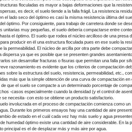
tructuras floculadas es mayor a bajas deformaciones que la resisten
spersas, es decir, el suelo tiende a la falla frágil. La resistencia resid
 el lado seco del óptimo es casi la misma resistencia última del su
el óptimo. Por consiguiente, para trabajo de carretera donde se des
s unitarias muy pequeñas, el suelo debería compactarse entre cont
 hasta el óptimo. El suelo que rodea el núcleo arcilloso de una presa 
ara producir en él una estructura floculada pues en ese suelo la re
e la permeabilidad. El núcleo de arcilla por otra parte debe compactar
a dispersa ya que es posible que se presenten grandes asentamiento
arlos sin desarrollar fracturas o fisuras que permitan una falla por sif
breve razonamiento es evidente que los criterios de compactación de
es sobre la estructura del suelo, resistencia, permeabilidad, etc., c
idas más que la simple obtención de una curva de compactación en el
 de que el suelo se compacte a un determinado porcentaje de compact
os -casos especialmente cuando la densidad (y el control de asent
 se necesita- con esto se obtiene un producto satisfactorio.
uelo involucrada en el proceso de compactación comienza como un s
 agua. Durante los primeros ensayos hay una cantidad de aire present
mbio de estado en el cuál cada vez hay más suelo y agua presentes.
 de humedad óptimo existe una cantidad de aire considerable. En la 
cto principal es el de desplazar más y más aire por agua.