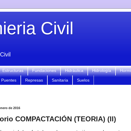
eria Civil
Civil
Estructuras
Fundaciones
Hidráulica
Hidrología
Horm
Puentes
Represas
Sanitaria
Suelos
enero de 2016
torio COMPACTACIÓN (TEORIA) (II)