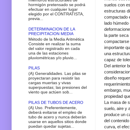
miembros estructurales de
hormigón pretensado se podrá
suelos con es
efectuar en cualquier lugar
estructuras di
elegido por el CONTRATISTA,
compactado en
previa...
lado húmedo d
DETERMINACION DE LA
deformacione
PRECIPITACION MEDIA
la parte seca
Método de la Media Aritmética
compactarse p
Consiste en realizar la suma
importante qu
del valor registrado en cada
una de las estaciones
una estructur
pluviométricas y/o pluvio...
capaz de toler
Del anterior 
PILAS
consideracion
(A) Generalidades. Las pilas se
diseño requer
proyectaran para resistir las
cargas muertas y vivas
requerimiento
superpuestas; las presiones del
embargo, much
viento que actúen sob...
propiedad que
La masa de s
PILAS DE TUBOS DE ACERO
(A) Uso. Preferentemente,
suelo, aire y
deberá evitarse el empleo de
produce un ca
tubo de acero y nunca deberán
del contenido
usarse en aquellos sitios donde
puedan quedar sujetas...
curva, el efe