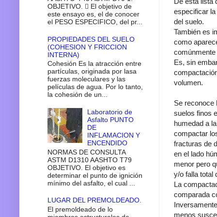
De ésta lista
OBJETIVO.  El objetivo de
especificar l
este ensayo es, el de conocer
del suelo.
el PESO ESPECIFICO, del pr...
También es im
PROPIEDADES DEL SUELO
como aparecer
(COHESION Y FRICCION
comúnmente -
INTERNA)
Es, sin embarg
Cohesión Es la atracción entre
partículas, originada por lasa
compactación 
fuerzas moleculares y las
volumen.
películas de agua. Por lo tanto,
la cohesión de un...
Se reconoce h
Laboratorio de
suelos finos 
Asfalto PUNTO
humedad a la
DE
compactar los
INFLAMACION Y
ENCENDIDO
fracturas de 
NORMAS DE CONSULTA
en el lado hú
ASTM D1310 AASHTO T79
menor pero qu
OBJETIVO. El objetivo es
y/o falla total
determinar el punto de ignición
mínimo del asfalto, el cual ...
La compactaci
comparada con
LUGAR DEL PREMOLDEADO.
Inversamente 
El premoldeado de lo
menos suscept