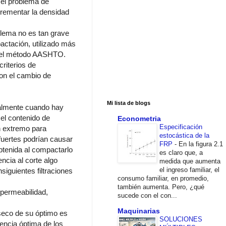
 el problema de
crementar la densidad
blema no es tan grave
actación, utilizado más
 el método AASHTO.
criterios de
con el cambio de
Mi lista de blogs
ialmente cuando hay
el contenido de
Econometria
Especificación
n extremo para
estocástica de la
fuertes podrían causar
FRP
-
En la figura 2.1
btenida al compactarlo
es claro que, a
ncia al corte algo
medida que aumenta
el ingreso familiar, el
siguientes filtraciones
consumo familiar, en promedio,
también aumenta. Pero, ¿qué
permeabilidad,
sucede con el con...
Maquinarias
 seco de su óptimo es
SOLUCIONES
encia óptima de los