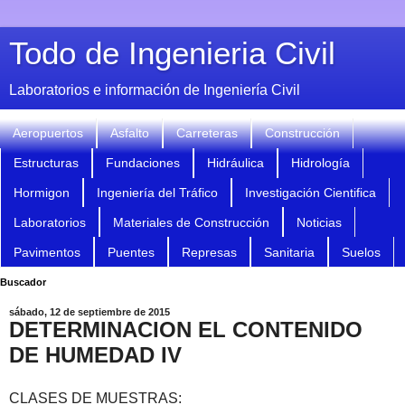
Todo de Ingenieria Civil
Laboratorios e información de Ingeniería Civil
Aeropuertos
Asfalto
Carreteras
Construcción
Estructuras
Fundaciones
Hidráulica
Hidrología
Hormigon
Ingeniería del Tráfico
Investigación Cientifica
Laboratorios
Materiales de Construcción
Noticias
Pavimentos
Puentes
Represas
Sanitaria
Suelos
Buscador
sábado, 12 de septiembre de 2015
DETERMINACION EL CONTENIDO
DE HUMEDAD IV
CLASES DE MUESTRAS: