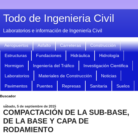
Todo de Ingenieria Civil
Laboratorios e información de Ingeniería Civil
Aeropuertos
Asfalto
Carreteras
Construcción
Estructuras
Fundaciones
Hidráulica
Hidrología
Hormigon
Ingeniería del Tráfico
Investigación Cientifica
Laboratorios
Materiales de Construcción
Noticias
Pavimentos
Puentes
Represas
Sanitaria
Suelos
Buscador
sábado, 5 de septiembre de 2015
COMPACTACIÓN DE LA SUB-BASE,
DE LA BASE Y CAPA DE
RODAMIENTO