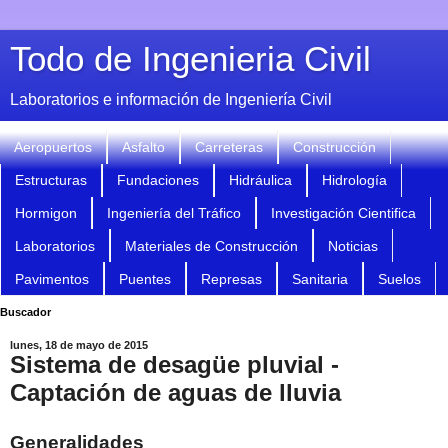
Todo de Ingenieria Civil
Laboratorios e información de Ingeniería Civil
Aeropuertos
Asfalto
Carreteras
Construcción
Estructuras
Fundaciones
Hidráulica
Hidrología
Hormigon
Ingeniería del Tráfico
Investigación Cientifica
Laboratorios
Materiales de Construcción
Noticias
Pavimentos
Puentes
Represas
Sanitaria
Suelos
Buscador
lunes, 18 de mayo de 2015
Sistema de desagüe pluvial -
Captación de aguas de lluvia
Generalidades