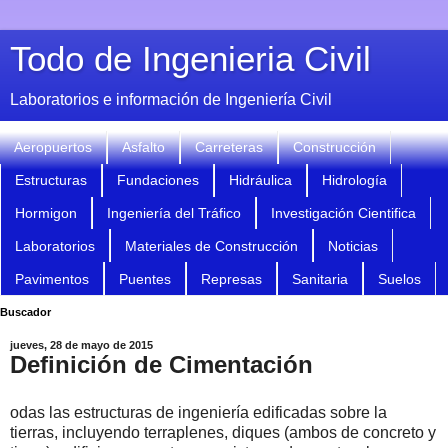
Todo de Ingenieria Civil
Laboratorios e información de Ingeniería Civil
Aeropuertos
Asfalto
Carreteras
Construcción
Estructuras
Fundaciones
Hidráulica
Hidrología
Hormigon
Ingeniería del Tráfico
Investigación Cientifica
Laboratorios
Materiales de Construcción
Noticias
Pavimentos
Puentes
Represas
Sanitaria
Suelos
Buscador
jueves, 28 de mayo de 2015
Definición de Cimentación
odas las estructuras de ingeniería edificadas sobre la
tierras, incluyendo terraplenes, diques (ambos de concreto y