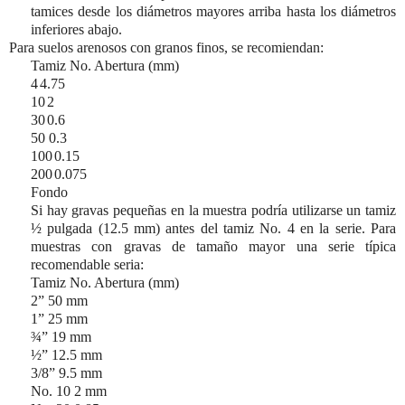
tamices desde los diámetros mayores arriba hasta los diámetros
inferiores abajo.
Para suelos arenosos con granos finos, se recomiendan:
Tamiz No. Abertura (mm)
4
4.75
10
2
30
0.6
50 0.3
100
0.15
200
0.075
Fondo
Si hay gravas pequeñas en la muestra podría utilizarse un tamiz
½ pulgada (
12.5 mm
) antes del tamiz No. 4 en la serie. Para
muestras con gravas de tamaño mayor una serie típica
recomendable seria:
Tamiz No. Abertura (mm)
2”
50 mm
1”
25 mm
¾”
19 mm
½”
12.5 mm
3/8”
9.5 mm
No. 10
2 mm