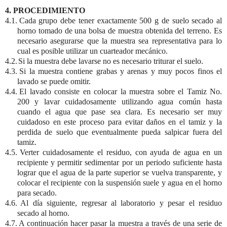
4. PROCEDIMIENTO
4.1.
Cada grupo debe tener exactamente
500 g
de suelo secado al
horno tomado de una bolsa de muestra obtenida del terreno. Es
necesario asegurarse que la muestra sea representativa para lo
cual es posible utilizar un cuarteador mecánico.
4.2.
Si la muestra debe lavarse no es necesario triturar el suelo.
4.3.
Si la muestra contiene grabas y arenas y muy pocos finos el
lavado se puede omitir.
4.4.
El lavado consiste en colocar la muestra sobre el Tamiz No.
200 y lavar cuidadosamente utilizando agua común hasta
cuando el agua que pase sea clara. Es necesario ser muy
cuidadoso en este proceso para evitar daños en el tamiz y la
perdida de suelo que eventualmente pueda salpicar fuera del
tamiz.
4.5.
Verter cuidadosamente el residuo, con ayuda de agua en un
recipiente y permitir sedimentar por un periodo suficiente hasta
lograr que el agua de la parte superior se vuelva transparente, y
colocar el recipiente con la suspensión suele y agua en el horno
para secado.
4.6.
Al día siguiente, regresar al laboratorio y pesar el residuo
secado al horno.
4.7.
A continuación hacer pasar la muestra a través de una serie de