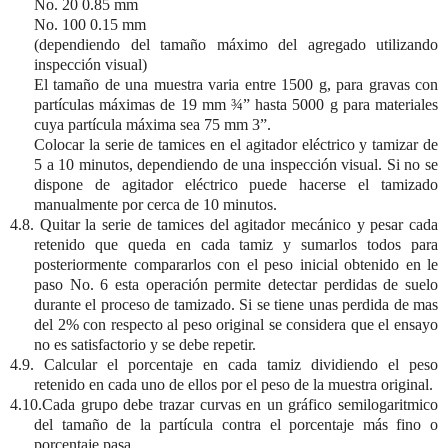
No. 20
0.85 mm
No. 100
0.15 mm
(dependiendo del tamaño máximo del agregado utilizando
inspección visual)
El tamaño de una muestra varia entre
1500 g
, para gravas con
partículas máximas de
19 mm
¾” hasta
5000 g
para materiales
cuya partícula máxima sea
75 mm
3”
.
Colocar la serie de tamices en el agitador eléctrico y tamizar de
5 a
10 minutos, dependiendo de una inspección visual. Si no se
dispone de agitador eléctrico puede hacerse el tamizado
manualmente por cerca de 10 minutos.
4.8. Quitar la serie de tamices del agitador mecánico y pesar cada
retenido que queda en cada tamiz y sumarlos todos para
posteriormente compararlos con el peso inicial obtenido en le
paso No. 6 esta operación permite detectar perdidas de suelo
durante el proceso de tamizado. Si se tiene unas perdida de mas
del 2% con respecto al peso original se considera que el ensayo
no es satisfactorio y se debe repetir.
4.9. Calcular el porcentaje en cada tamiz dividiendo el peso
retenido en cada uno de ellos por el peso de la muestra original.
4.10.Cada grupo debe trazar curvas en un gráfico semilogaritmico
del tamaño de la partícula contra el porcentaje más fino o
porcentaje pasa.