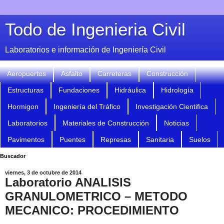
Todo de Ingenieria Civil
Laboratorios e información de Ingeniería Civil
Aeropuertos
Asfalto
Carreteras
Construcción
Estructuras
Fundaciones
Hidráulica
Hidrología
Hormigon
Ingeniería del Tráfico
Investigación Cientifica
Laboratorios
Materiales de Construcción
Noticias
Pavimentos
Puentes
Represas
Sanitaria
Suelos
Buscador
viernes, 3 de octubre de 2014
Laboratorio ANALISIS
GRANULOMETRICO – METODO
MECANICO: PROCEDIMIENTO