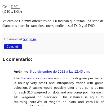
Cc =
D
30
² .
(D
10 x
D
60
)
Valores de Cc muy diferentes de 1.0 indican que faltan una serie de
diámetros entre los tamaños correspondientes al D
10
y al D
60
.
Unknown
at
5:29 p.m.
Compartir
1 comentario:
Anónimo
6 de diciembre de 2022 a las 12:43 p.m.
The
thecasinosource.com
amount of cash given per wager
is usually very small and infrequently varies with game
selection. A casino would possibly offer three comp points
for each $10 wagered on slots and one comp point for each
$10 wagered on blackjack. This instance is equal to
returning zero.3% of wagers on slots and zero.1% of