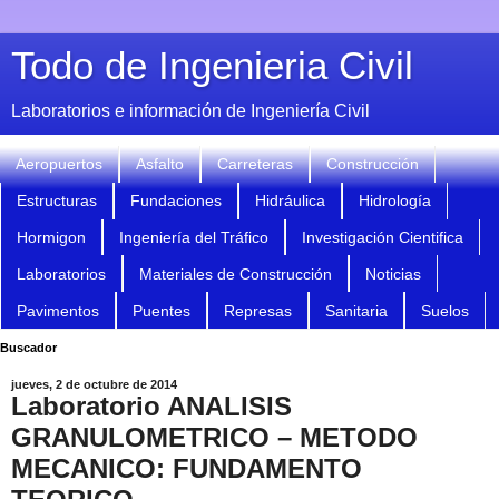
Todo de Ingenieria Civil
Laboratorios e información de Ingeniería Civil
Aeropuertos
Asfalto
Carreteras
Construcción
Estructuras
Fundaciones
Hidráulica
Hidrología
Hormigon
Ingeniería del Tráfico
Investigación Cientifica
Laboratorios
Materiales de Construcción
Noticias
Pavimentos
Puentes
Represas
Sanitaria
Suelos
Buscador
jueves, 2 de octubre de 2014
Laboratorio ANALISIS
GRANULOMETRICO – METODO
MECANICO: FUNDAMENTO