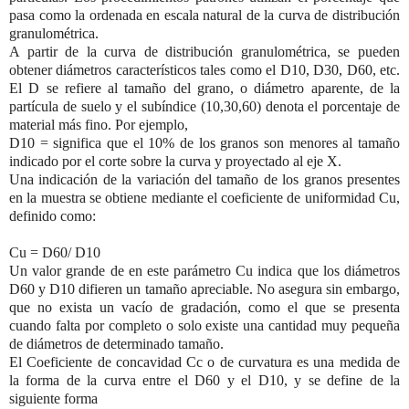
pasa como la ordenada en escala natural de la curva de distribución
granulométrica.
A partir de la curva de distribución granulométrica, se pueden
obtener diámetros característicos tales como el D
10,
D
30,
D
60,
etc.
El D se refiere al tamaño del grano, o diámetro aparente, de la
partícula de suelo y el subíndice (10,30,60) denota el porcentaje de
material más fino. Por ejemplo,
D
10
= significa que el 10% de los granos son menores al tamaño
indicado por el corte sobre la curva y proyectado al eje X.
Una indicación de la variación del tamaño de los granos presentes
en la muestra se obtiene mediante el coeficiente de uniformidad Cu,
definido como:
Cu = D
60
/ D
10
Un valor grande de en este parámetro Cu indica que los diámetros
D
60
y D
10
difieren un tamaño apreciable. No asegura sin embargo,
que no exista un vacío de gradación, como el que se presenta
cuando falta por completo o solo existe una cantidad muy pequeña
de diámetros de determinado tamaño.
El Coeficiente de concavidad Cc o de curvatura es una medida de
la forma de la curva entre el D
60
y el D
10
, y se define de la
siguiente forma