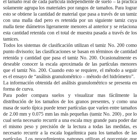
el tamaño real de cada partícula independiente de suelo – la practica
solamente agrupa los materiales por rangos de tamaños. Para lograr
esto se obtiene la cantidad de material que pasa a través de un tamiz
con una malla dad pero es retenida por un siguiente tamiz cuya
malla tiene diámetros ligeramente menores al anterior y se relaciona
esta cantidad retenida con el total de muestra pasada a través de los
tamices.
Todos los sistemas de clasificación utilizan el tamiz No. 200 como
punto divisorio; las clasificaciones se basan en términos de cantidad
retenida y cantidad que pasa el tamiz No. 200. Ocasionalmente es
deseable conocer la escala aproximada de las partículas menores
que el tamiz No. 200. Cuando esto se requiere, el método a seguir
es el ensayo de “análisis granulométrico – método del hidrómetro”.
La información obtenida del análisis granulométrico se presenta en
forma de curva.
Para poder compara suelos y visualizar mas fácilmente la
distribución de los tamaños de los granos presentes, y como una
masa de suelo típica puede tener partículas que varíen entre tamaños
de
2.00 mm
y
0.075 mm
las más pequeñas (tamiz No. 200) , por lo
cual seria necesario recurrir a una escala muy grande para poder dar
el mismo peso y precisión de la lectura a todas las medidas, es
necesario recurrir a la escala logarítmica para los tamaños de las
partículas. Los procedimientos patrones utilizan el porcentaje que