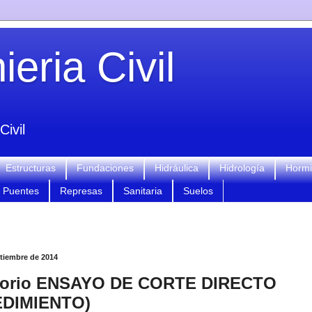
eria Civil
Civil
Estructuras
Fundaciones
Hidráulica
Hidrología
Horm
Puentes
Represas
Sanitaria
Suelos
tiembre de 2014
torio ENSAYO DE CORTE DIRECTO
DIMIENTO)