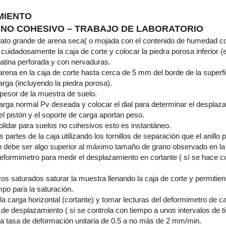
MIENTO
 NO COHESIVO – TRABAJO DE LABORATORIO
lato grande de arena seca( o mojada con el contenido de humedad co
cuidadosamente la caja de corte y colocar la piedra porosa inferior (
platina perforada y con nervaduras.
arena en la caja de corte hasta cerca de 5 mm del borde de la superfic
arga (incluyendo la piedra porosa).
pesor de la muestra de suelo.
 carga normal Pv deseada y colocar el dial para determinar el desplaza
el pistón y el soporte de carga aportan peso.
olidar para suelos no cohesivos esto es instantáneo.
 partes de la caja utilizando los tornillos de separación que el anillo 
n debe ser algo superior al máximo tamaño de grano observado en la
 deformimetro para medir el desplazamiento en cortante ( sí se hace 
os saturados saturar la muestra llenando la caja de corte y permitien
mpo para la saturación.
a carga horizontal (cortante) y tomar lecturas del deformimetro de ca
de desplazamiento ( si se controla con tiempo a unos intervalos de 
una tasa de deformación unitaria de 0.5 a no más de 2 mm/min.