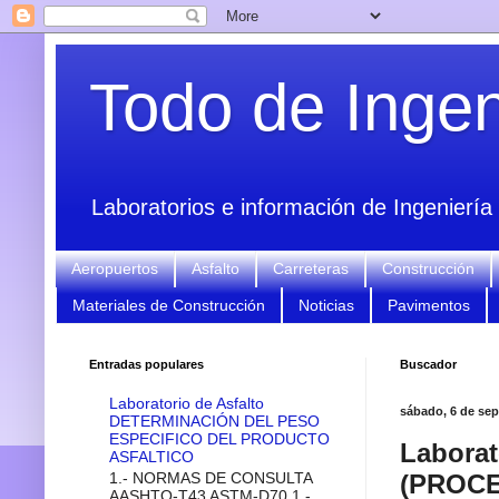
Todo de Ingeni
Laboratorios e información de Ingeniería 
Aeropuertos
Asfalto
Carreteras
Construcción
Materiales de Construcción
Noticias
Pavimentos
Entradas populares
Buscador
Laboratorio de Asfalto
sábado, 6 de sep
DETERMINACIÓN DEL PESO
ESPECIFICO DEL PRODUCTO
Labora
ASFALTICO
1.- NORMAS DE CONSULTA
(PROCE
AASHTO-T43 ASTM-D70 1.-