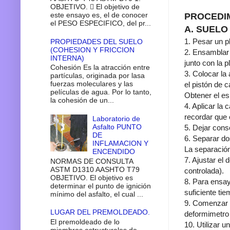
OBJETIVO.  El objetivo de
este ensayo es, el de conocer
PROCEDI
el PESO ESPECIFICO, del pr...
A. SUELO
1. Pesar un p
PROPIEDADES DEL SUELO
(COHESION Y FRICCION
2. Ensamblar 
INTERNA)
junto con la 
Cohesión Es la atracción entre
3. Colocar la 
partículas, originada por lasa
fuerzas moleculares y las
el pistón de c
películas de agua. Por lo tanto,
Obtener el es
la cohesión de un...
4. Aplicar la
recordar que 
Laboratorio de
Asfalto PUNTO
5. Dejar cons
DE
6. Separar dos
INFLAMACION Y
La separació
ENCENDIDO
7. Ajustar el
NORMAS DE CONSULTA
ASTM D1310 AASHTO T79
controlada).
OBJETIVO. El objetivo es
8. Para ensay
determinar el punto de ignición
suficiente tie
mínimo del asfalto, el cual ...
9. Comenzar l
LUGAR DEL PREMOLDEADO.
deformimetro 
El premoldeado de lo
10. Utilizar 