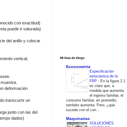
nocido con exactitud)
esta puede ir saturada)
ie del anillo y colocar
miento vertical,
Mi lista de blogs
Econometria
Especificación
estocástica de la
posee.
FRP
-
En la figura 2.1
 muestra.
es claro que, a
con deformación
medida que aumenta
el ingreso familiar, el
do transcurrir un
consumo familiar, en promedio,
también aumenta. Pero, ¿qué
sucede con el con...
rga junto con las del
tiempo dados)
Maquinarias
SOLUCIONES