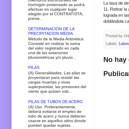
miembros estructurales de
La tasa de def
hormigón pretensado se podrá
11. Retirar l
efectuar en cualquier lugar
elegido por el CONTRATISTA,
lograda en la
previa...
doblándola ca
DETERMINACION DE LA
PRECIPITACION MEDIA
Posted by
Un
Método de la Media Aritmética
Consiste en realizar la suma
Labels:
Labor
del valor registrado en cada
una de las estaciones
pluviométricas y/o pluvio...
No hay 
PILAS
Publica
(A) Generalidades. Las pilas se
proyectaran para resistir las
cargas muertas y vivas
superpuestas; las presiones del
viento que actúen sob...
PILAS DE TUBOS DE ACERO
(A) Uso. Preferentemente,
deberá evitarse el empleo de
tubo de acero y nunca deberán
usarse en aquellos sitios donde
puedan quedar sujetas...