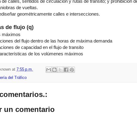
 de calles, sentidos de circulación y rutas de transito; y prohibición 
niobras de vueltas.
ediseñar geométricamente calles e intersecciones.
s de flujo (q)
os máximos
aciones del flujo dentro de las horas de máxima demanda
aciones de capacidad en el flujo de transito
características de los volúmenes máximos
known
at
7:55 p.m.
ería del Tráfico
comentarios.:
r un comentario