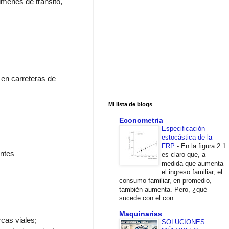
menes de transito,
 en carreteras de
Mi lista de blogs
Econometria
Especificación
estocástica de la
FRP
-
En la figura 2.1
entes
es claro que, a
medida que aumenta
el ingreso familiar, el
consumo familiar, en promedio,
también aumenta. Pero, ¿qué
sucede con el con...
Maquinarias
cas viales;
SOLUCIONES