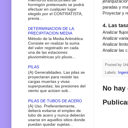
miembros estructurales de
jerarquizacion
hormigón pretensado se podrá
paradas y ma
efectuar en cualquier lugar
Proyectar y r
elegido por el CONTRATISTA,
previa...
4. Las tasa
DETERMINACION DE LA
Analizar fluj
PRECIPITACION MEDIA
Analizar vari
Método de la Media Aritmética
Consiste en realizar la suma
Analizar limit
del valor registrado en cada
Analizar las 
una de las estaciones
pluviométricas y/o pluvio...
Posted by
Un
PILAS
(A) Generalidades. Las pilas se
Labels:
Ingeni
proyectaran para resistir las
cargas muertas y vivas
superpuestas; las presiones del
No hay 
viento que actúen sob...
Publica
PILAS DE TUBOS DE ACERO
(A) Uso. Preferentemente,
deberá evitarse el empleo de
tubo de acero y nunca deberán
usarse en aquellos sitios donde
puedan quedar sujetas...