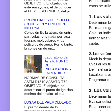
Específicamen
OBJETIVO.  El objetivo de
estos se utili
este ensayo es, el de conocer
el PESO ESPECIFICO, del pr...
1. Los vol
PROPIEDADES DEL SUELO
Determinar lo
(COHESION Y FRICCION
Estimar los g
INTERNA)
Cohesión Es la atracción entre
Calcular indi
partículas, originada por lasa
Indicar alas 
fuerzas moleculares y las
cuota.
películas de agua. Por lo tanto,
la cohesión de un...
2. Los volúm
Laboratorio de
Medir la dema
Asfalto PUNTO
Evaluar los fl
DE
INFLAMACION Y
Definir el sis
ENCENDIDO
Localizar are
NORMAS DE CONSULTA
Programar me
ASTM D1310 AASHTO T79
OBJETIVO. El objetivo es
determinar el punto de ignición
3. Los vol
mínimo del asfalto, el cual ...
Determinar l
Evaluar defic
LUGAR DEL PREMOLDEADO.
Establecer co
El premoldeado de lo