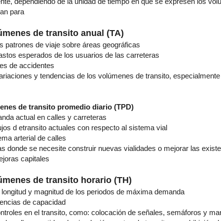
te, dependiendo de la unidad de tiempo en que se expresen los volú
zan para
úmenes de transito anual (TA)
s patrones de viaje sobre áreas geográficas
astos esperados de los usuarios de las carreteras
ces de accidentes
variaciones y tendencias de los volúmenes de transito, especialmente
enes de transito promedio diario (TPD)
nda actual en calles y carreteras
ujos d etransito actuales con respecto al sistema vial
tema arterial de calles
as donde se necesite construir nuevas vialidades o mejorar las exist
joras capitales
úmenes de transito horario (TH)
a longitud y magnitud de los periodos de máxima demanda
iencias de capacidad
ntroles en el transito, como: colocación de señales, semáforos y mar