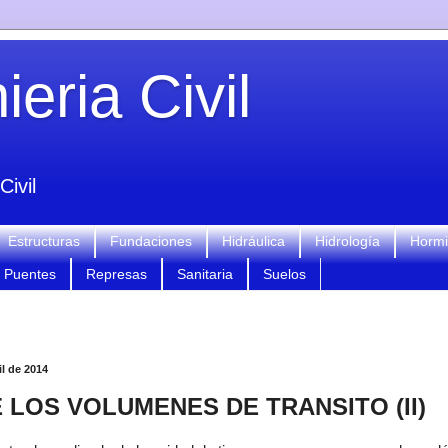
eria Civil
Civil
Estructuras
Fundaciones
Hidráulica
Hidrología
Horm
Puentes
Represas
Sanitaria
Suelos
il de 2014
 LOS VOLUMENES DE TRANSITO (II)