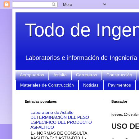
Todo de Ingeni
Laboratorios e información de Ingeniería 
Aeropuertos
Asfalto
Carreteras
Construcción
Materiales de Construcción
Noticias
Pavimentos
Entradas populares
Buscador
Laboratorio de Asfalto
jueves, 10 de abr
DETERMINACIÓN DEL PESO
ESPECIFICO DEL PRODUCTO
USO DE
ASFALTICO
1.- NORMAS DE CONSULTA
AASHTO-T43 ASTM-D70 1.-