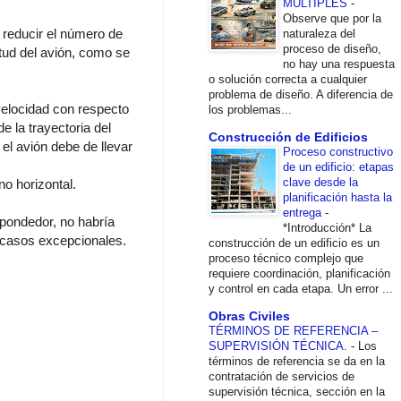
MÚLTIPLES
-
Observe que por la
a reducir el número de
naturaleza del
proceso de diseño,
itud del avión, como se
no hay una respuesta
o solución correcta a cualquier
problema de diseño. A diferencia de
 velocidad con respecto
los problemas...
e la trayectoria del
Construcción de Edificios
el avión debe de llevar
Proceso constructivo
de un edificio: etapas
clave desde la
no horizontal.
planificación hasta la
entrega
-
spondedor, no habría
*Introducción* La
n casos excepcionales.
construcción de un edificio es un
proceso técnico complejo que
requiere coordinación, planificación
y control en cada etapa. Un error ...
Obras Civiles
TÉRMINOS DE REFERENCIA –
SUPERVISIÓN TÉCNICA.
-
Los
términos de referencia se da en la
contratación de servicios de
supervisión técnica, sección en la