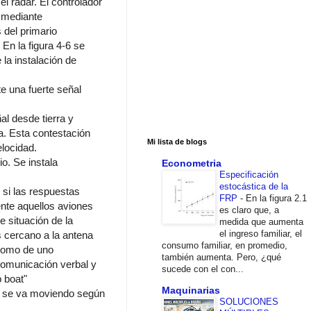
l radar. El controlador
o mediante
 del primario
En la figura 4-6 se
 la instalación de
e una fuerte señal
al desde tierra y
a. Esta contestación
Mi lista de blogs
elocidad.
o. Se instala
Econometria
Especificación
estocástica de la
 si las respuestas
FRP
-
En la figura 2.1
ente aquellos aviones
es claro que, a
e situación de la
medida que aumenta
el ingreso familiar, el
s cercano a la antena
consumo familiar, en promedio,
 como de uno
también aumenta. Pero, ¿qué
 comunicación verbal y
sucede con el con...
 boat"
Maquinarias
a y se va moviendo según
SOLUCIONES