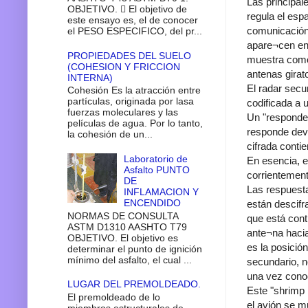
Las principal
OBJETIVO.  El objetivo de
regula el esp
este ensayo es, el de conocer
comunicación 
el PESO ESPECIFICO, del pr...
apare¬cen en 
PROPIEDADES DEL SUELO
muestra como 
(COHESION Y FRICCION
antenas girat
INTERNA)
El radar secu
Cohesión Es la atracción entre
partículas, originada por lasa
codificada a 
fuerzas moleculares y las
Un "responded
películas de agua. Por lo tanto,
responde devo
la cohesión de un...
cifrada conti
Laboratorio de
En esencia, e
Asfalto PUNTO
corrientement
DE
Las respuesta
INFLAMACION Y
ENCENDIDO
están descifr
NORMAS DE CONSULTA
que está cont
ASTM D1310 AASHTO T79
ante¬na hacia
OBJETIVO. El objetivo es
es la posició
determinar el punto de ignición
mínimo del asfalto, el cual ...
secundario, n
una vez conoc
LUGAR DEL PREMOLDEADO.
Este "shrimp 
El premoldeado de lo
el avión se m