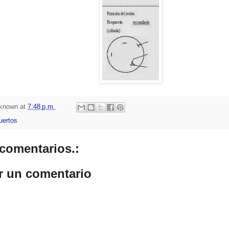
known
at
7:48 p.m.
uertos
comentarios.:
r un comentario