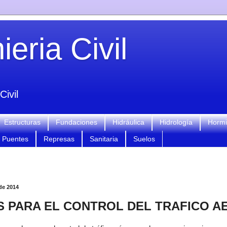
eria Civil
Civil
Estructuras
Fundaciones
Hidráulica
Hidrología
Horm
Puentes
Represas
Sanitaria
Suelos
 de 2014
 PARA EL CONTROL DEL TRAFICO A