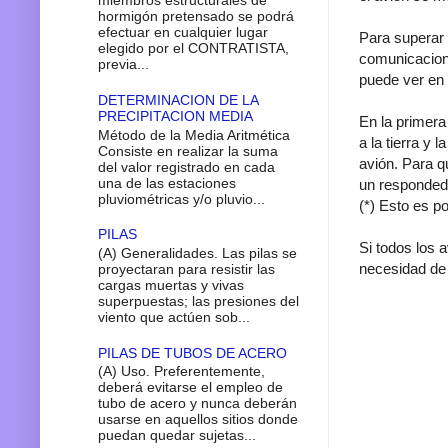
miembros estructurales de
hormigón pretensado se podrá
efectuar en cualquier lugar
Para superar 
elegido por el CONTRATISTA,
comunicacione
previa...
puede ver en 
DETERMINACION DE LA
PRECIPITACION MEDIA
En la primera
Método de la Media Aritmética
a la tierra y 
Consiste en realizar la suma
avión. Para q
del valor registrado en cada
una de las estaciones
un respondedo
pluviométricas y/o pluvio...
(*) Esto es p
PILAS
Si todos los 
(A) Generalidades. Las pilas se
necesidad de 
proyectaran para resistir las
cargas muertas y vivas
superpuestas; las presiones del
viento que actúen sob...
PILAS DE TUBOS DE ACERO
(A) Uso. Preferentemente,
deberá evitarse el empleo de
tubo de acero y nunca deberán
usarse en aquellos sitios donde
puedan quedar sujetas...