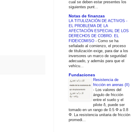
cual se deben estar presentes los
siguientes punt...
Notas de finanzas
LA TITULIZACIÓN DE ACTIVOS -
EL PROBLEMA DE LA
AFECTACIÓN ESPECIAL DE LOS
DERECHOS DE COBRO. EL
FIDEICOMISO
-
Como se ha
señalado al comienzo, el proceso
de titulización exige, para dar a los
inversores un marco de seguridad
adecuado, y además para que el
vehícu...
Fundaciones
Resistencia de
fricción en arenas (II)
-
Los valores del
ángulo de fricción
entre el suelo y el
pilote δ, puede ser
tomado en un rango de 0.5 Φ a 0.8
Φ. La resistencia unitaria de fricción
promedi...