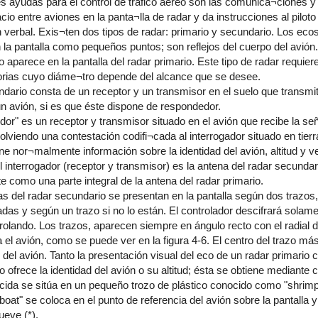
es ayudas para el control de tráfico aéreo son las comunica¬ciones y e
acio entre aviones en la panta¬lla de radar y da instrucciones al pilot
verbal. Exis¬ten dos tipos de radar: primario y secundario. Los ecos
la pantalla como pequeños puntos; son reflejos del cuerpo del avión. 
aparece en la pantalla del radar primario. Este tipo de radar requiere
orias cuyo diáme¬tro depende del alcance que se desee.
ndario consta de un receptor y un transmisor en el suelo que transmit
un avión, si es que éste dispone de respondedor.
or" es un receptor y transmisor situado en el avión que recibe la señ
lviendo una contestación codifi¬cada al interrogador situado en tierr
ene nor¬malmente información sobre la identidad del avión, altitud y v
l interrogador (receptor y transmisor) es la antena del radar secundari
e como una parte integral de la antena del radar primario.
s del radar secundario se presentan en la pantalla según dos trazos,
adas y según un trazo si no lo están. El controlador descifrará solam
rolando. Los trazos, aparecen siempre en ángulo recto con el radial d
 el avión, como se puede ver en la figura 4-6. El centro del trazo má
n del avión. Tanto la presentación visual del eco de un radar primario
o ofrece la identidad del avión o su altitud; ésta se obtiene mediante
ida se sitúa en un pequeño trozo de plástico conocido como "shrimp
boat" se coloca en el punto de referencia del avión sobre la pantall
ueve (*).