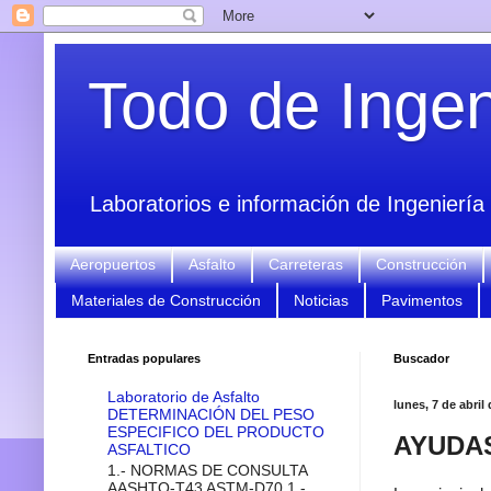
Todo de Ingeni
Laboratorios e información de Ingeniería 
Aeropuertos
Asfalto
Carreteras
Construcción
Materiales de Construcción
Noticias
Pavimentos
Entradas populares
Buscador
Laboratorio de Asfalto
lunes, 7 de abril
DETERMINACIÓN DEL PESO
ESPECIFICO DEL PRODUCTO
AYUDAS
ASFALTICO
1.- NORMAS DE CONSULTA
AASHTO-T43 ASTM-D70 1.-