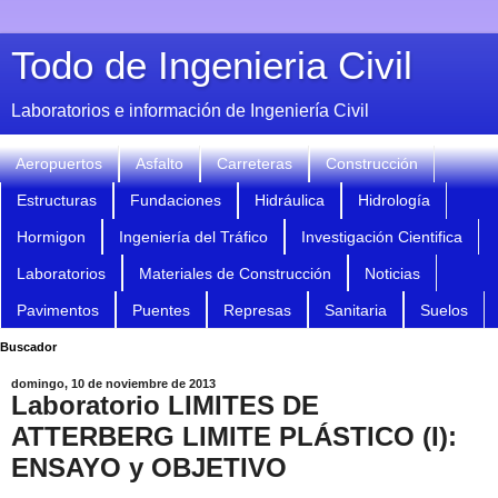
Todo de Ingenieria Civil
Laboratorios e información de Ingeniería Civil
Aeropuertos
Asfalto
Carreteras
Construcción
Estructuras
Fundaciones
Hidráulica
Hidrología
Hormigon
Ingeniería del Tráfico
Investigación Cientifica
Laboratorios
Materiales de Construcción
Noticias
Pavimentos
Puentes
Represas
Sanitaria
Suelos
Buscador
domingo, 10 de noviembre de 2013
Laboratorio LIMITES DE
ATTERBERG LIMITE PLÁSTICO (I):
ENSAYO y OBJETIVO