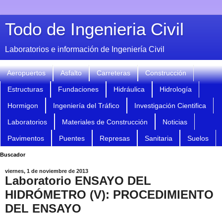
Todo de Ingenieria Civil
Laboratorios e información de Ingeniería Civil
Aeropuertos
Asfalto
Carreteras
Construcción
Estructuras
Fundaciones
Hidráulica
Hidrología
Hormigon
Ingeniería del Tráfico
Investigación Cientifica
Laboratorios
Materiales de Construcción
Noticias
Pavimentos
Puentes
Represas
Sanitaria
Suelos
Buscador
viernes, 1 de noviembre de 2013
Laboratorio ENSAYO DEL
HIDRÓMETRO (V): PROCEDIMIENTO
DEL ENSAYO