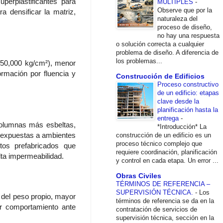
perplastificantes para
MÚLTIPLES
-
Observe que por la
a densificar la matriz,
naturaleza del
proceso de diseño,
no hay una respuesta
o solución correcta a cualquier
problema de diseño. A diferencia de
los problemas...
 450,000 kg/cm²), menor
ormación por fluencia y
Construcción de Edificios
Proceso constructivo
de un edificio: etapas
clave desde la
planificación hasta la
entrega
-
 columnas más esbeltas,
*Introducción* La
e expuestas a ambientes
construcción de un edificio es un
proceso técnico complejo que
tos prefabricados que
requiere coordinación, planificación
lta impermeabilidad.
y control en cada etapa. Un error ...
Obras Civiles
TÉRMINOS DE REFERENCIA –
SUPERVISIÓN TÉCNICA.
-
Los
 del peso propio, mayor
términos de referencia se da en la
or comportamiento ante
contratación de servicios de
supervisión técnica, sección en la