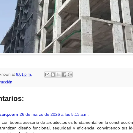
known
at
9:01 p.m.
rucción
tarios:
sarq.com
26 de marzo de 2026 a las 5:13 a.m.
 con buena asesoría de arquitectos es fundamental en la construcción,
rantizan diseño funcional, seguridad y eficiencia, convirtiendo tus 