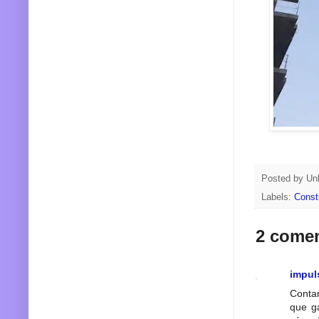
Posted by
Un
Labels:
Const
2 comen
impul
Contar
que ga