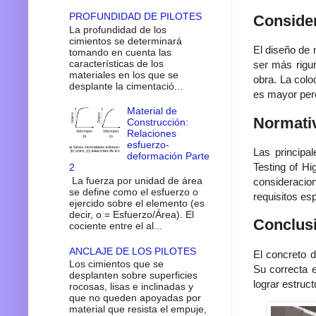
PROFUNDIDAD DE PILOTES
Conside
La profundidad de los
cimientos se determinará
El diseño de 
tomando en cuenta las
características de los
ser más rigur
materiales en los que se
obra. La colo
desplante la cimentació...
es mayor pero
Material de
Normativ
Construcción:
Relaciones
esfuerzo-
Las principa
deformación Parte
Testing of H
2
La fuerza por unidad de área
consideracio
se define como el esfuerzo o
requisitos esp
ejercido sobre el elemento (es
decir, o = Esfuerzo/Área). El
Conclus
cociente entre el al...
ANCLAJE DE LOS PILOTES
El concreto d
Los cimientos que se
Su correcta e
desplanten sobre superficies
lograr estruc
rocosas, lisas e inclinadas y
que no queden apoyadas por
material que resista el empuje,