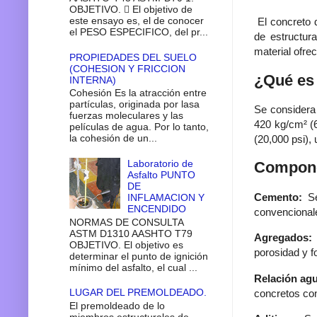
OBJETIVO.  El objetivo de
este ensayo es, el de conocer
El concreto d
el PESO ESPECIFICO, del pr...
de estructur
material ofre
PROPIEDADES DEL SUELO
(COHESION Y FRICCION
¿Qué es 
INTERNA)
Cohesión Es la atracción entre
partículas, originada por lasa
Se considera 
fuerzas moleculares y las
420 kg/cm² (6
películas de agua. Por lo tanto,
la cohesión de un...
(20,000 psi),
Laboratorio de
Compone
Asfalto PUNTO
DE
Cemento:
Se
INFLAMACION Y
ENCENDIDO
convencional
NORMAS DE CONSULTA
ASTM D1310 AASHTO T79
Agregados:
OBJETIVO. El objetivo es
porosidad y f
determinar el punto de ignición
mínimo del asfalto, el cual ...
Relación ag
LUGAR DEL PREMOLDEADO.
concretos con
El premoldeado de lo