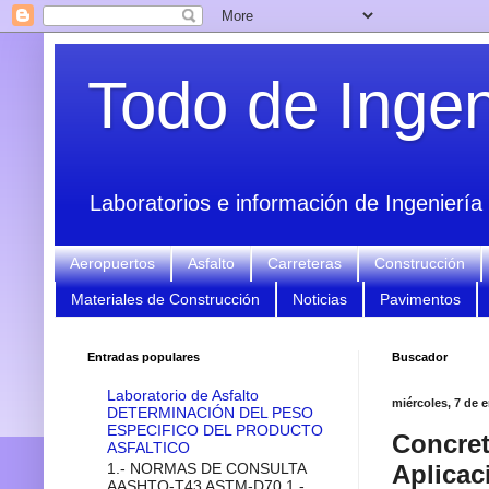
Todo de Ingeni
Laboratorios e información de Ingeniería 
Aeropuertos
Asfalto
Carreteras
Construcción
Materiales de Construcción
Noticias
Pavimentos
Entradas populares
Buscador
Laboratorio de Asfalto
miércoles, 7 de 
DETERMINACIÓN DEL PESO
ESPECIFICO DEL PRODUCTO
Concret
ASFALTICO
1.- NORMAS DE CONSULTA
Aplicac
AASHTO-T43 ASTM-D70 1.-