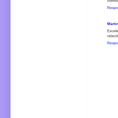
cómodo
Respo
Marti
Excele
relaci
Respo