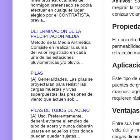
miembros estructurales de
Aditivos:
Son
hormigón pretensado se podrá
mejorar la tr
efectuar en cualquier lugar
cenizas volan
elegido por el CONTRATISTA,
previa...
Propied
DETERMINACION DE LA
PRECIPITACION MEDIA
El concreto d
Método de la Media Aritmética
permeabilida
Consiste en realizar la suma
del valor registrado en cada
retracción má
una de las estaciones
pluviométricas y/o pluvio...
Aplicaci
PILAS
Este tipo de 
(A) Generalidades. Las pilas se
proyectaran para resistir las
puentes de gr
cargas muertas y vivas
marinos agre
superpuestas; las presiones del
requieren ráp
viento que actúen sob...
Ventajas
PILAS DE TUBOS DE ACERO
(A) Uso. Preferentemente,
deberá evitarse el empleo de
Entre sus ben
tubo de acero y nunca deberán
vida útil y 
usarse en aquellos sitios donde
puedan quedar sujetas...
cargas dinámi