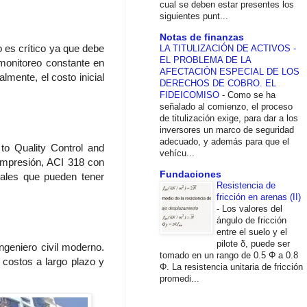
cual se deben estar presentes los
siguientes punt...
Notas de finanzas
 es crítico ya que debe
LA TITULIZACIÓN DE ACTIVOS -
EL PROBLEMA DE LA
 monitoreo constante en
AFECTACIÓN ESPECIAL DE LOS
mente, el costo inicial
DERECHOS DE COBRO. EL
FIDEICOMISO
-
Como se ha
señalado al comienzo, el proceso
de titulización exige, para dar a los
inversores un marco de seguridad
adecuado, y además para que el
to Quality Control and
vehícu...
ompresión, ACI 318 con
Fundaciones
cales que pueden tener
Resistencia de
fricción en arenas (II)
-
Los valores del
ángulo de fricción
entre el suelo y el
pilote δ, puede ser
ngeniero civil moderno.
tomado en un rango de 0.5 Φ a 0.8
 costos a largo plazo y
Φ. La resistencia unitaria de fricción
promedi...