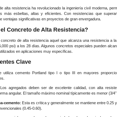
e alta resistencia ha revolucionado la ingeniería civil moderna, per
as más esbeltas, altas y eficientes. Con resistencias que supera
ce ventajas significativas en proyectos de gran envergadura.
el Concreto de Alta Resistencia?
concreto de alta resistencia aquel que alcanza una resistencia a l
,000 psi) a los 28 días. Algunos concretos especiales pueden alca
 utilizados en aplicaciones muy específicas.
ntes Clave
 utiliza cemento Portland tipo I o tipo III en mayores proporc
es.
Los agregados deben ser de excelente calidad, con alta resiste
orma angular. El tamaño máximo nominal típicamente es menor (3/4" 
ua-cemento:
Esta es crítica y generalmente se mantiene entre 0.25 y 
vencionales (0.45-0.60).