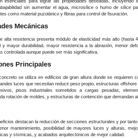
 esenciales para lograr las propiedades deseadas, incluyendo su
abajabilidad sin aumentar el agua, microsílice o humo de sílice par
tes como material puzolánico y fibras para control de fisuración.
ades Mecánicas
e alta resistencia presenta módulo de elasticidad más alto (hasta
d y mayor durabilidad, mayor resistencia a la abrasión, menor def
s controlada aunque puede ser más significativa.
ones Principales
concreto se utiliza en edificios de gran altura donde se requieren
andes luces que necesitan reducir peso propio, estructuras offshor
sivos, pisos industriales sometidos a cargas pesadas, elemen
ida rotación de moldes, y estructuras de contención que demandan a
eficios destacan la reducción de secciones estructurales y por tanto
menor mantenimiento, posibilidad de mayores luces y alturas, mej
cas y sísmicas, y acabados arquitectónicos de mejor calidad.