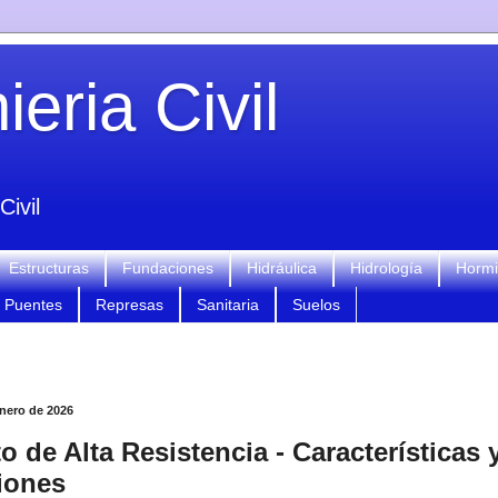
eria Civil
Civil
Estructuras
Fundaciones
Hidráulica
Hidrología
Horm
Puentes
Represas
Sanitaria
Suelos
enero de 2026
o de Alta Resistencia - Características 
iones