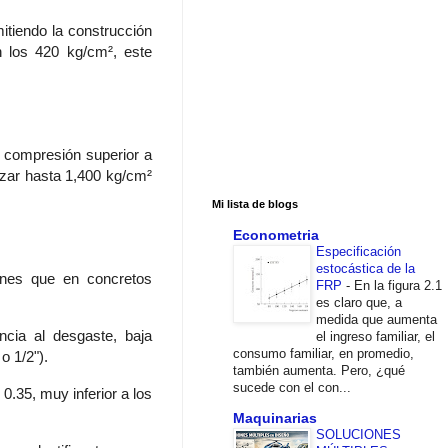
mitiendo la construcción
n los 420 kg/cm², este
a compresión superior a
nzar hasta 1,400 kg/cm²
Mi lista de blogs
Econometria
Especificación
estocástica de la
iones que en concretos
FRP
-
En la figura 2.1
es claro que, a
medida que aumenta
ncia al desgaste, baja
el ingreso familiar, el
consumo familiar, en promedio,
o 1/2").
también aumenta. Pero, ¿qué
sucede con el con...
0.35, muy inferior a los
Maquinarias
SOLUCIONES