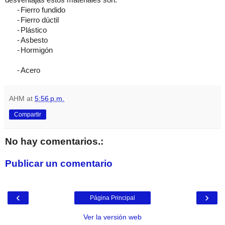
desventajas estos materiales son:
-
Fierro fundido
-
Fierro dúctil
-
Plástico
-
Asbesto
-
Hormigón
-
Acero
AHM
at
5:56 p.m.
Compartir
No hay comentarios.:
Publicar un comentario
‹
›
Página Principal
Ver la versión web