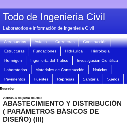
Todo de Ingenieria Civil
Laboratorios e información de Ingeniería Civil
Aeropuertos
Asfalto
Carreteras
Construcción
Estructuras
Fundaciones
Hidráulica
Hidrología
Hormigon
Ingeniería del Tráfico
Investigación Cientifica
Laboratorios
Materiales de Construcción
Noticias
Pavimentos
Puentes
Represas
Sanitaria
Suelos
Buscador
viernes, 5 de junio de 2015
ABASTECIMIENTO Y DISTRIBUCIÓN
( PARÁMETROS BÁSICOS DE
DISEÑO) (III)