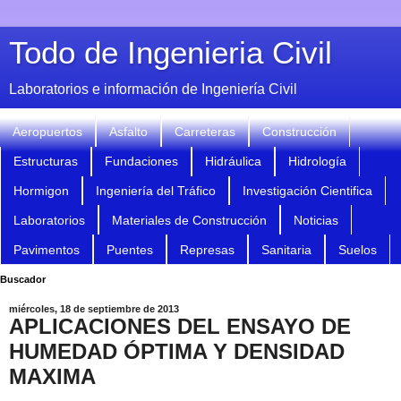
Todo de Ingenieria Civil
Laboratorios e información de Ingeniería Civil
Aeropuertos
Asfalto
Carreteras
Construcción
Estructuras
Fundaciones
Hidráulica
Hidrología
Hormigon
Ingeniería del Tráfico
Investigación Cientifica
Laboratorios
Materiales de Construcción
Noticias
Pavimentos
Puentes
Represas
Sanitaria
Suelos
Buscador
miércoles, 18 de septiembre de 2013
APLICACIONES DEL ENSAYO DE
HUMEDAD ÓPTIMA Y DENSIDAD
MAXIMA